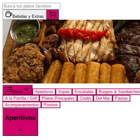
Bebidas y Extras
Menu
Aperitivos
Sopas
Ensaladas
Burgers & Sandwiches
A la Parrilla / Grill
Platos Principales
Criollo
Del Mar
Pastas
Acompanamientos
Postres
Aperitivos