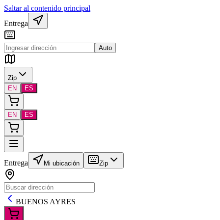
Saltar al contenido principal
Entrega
Auto
Zip
EN
ES
EN
ES
Entrega
Mi ubicación
Zip
BUENOS AYRES