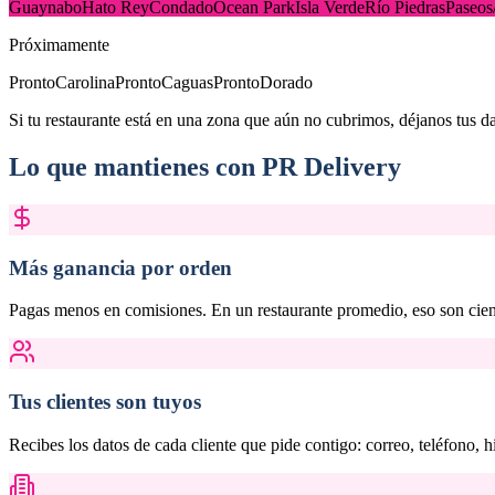
Guaynabo
Hato Rey
Condado
Ocean Park
Isla Verde
Río Piedras
Paseos
Próximamente
Pronto
Carolina
Pronto
Caguas
Pronto
Dorado
Si tu restaurante está en una zona que aún no cubrimos, déjanos tus 
Lo que mantienes con PR Delivery
Más ganancia por orden
Pagas menos en comisiones. En un restaurante promedio, eso son cient
Tus clientes son tuyos
Recibes los datos de cada cliente que pide contigo: correo, teléfono, hi