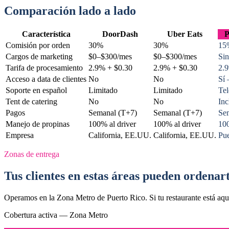
Comparación lado a lado
Característica
DoorDash
Uber Eats
P
Comisión por orden
30%
30%
15
Cargos de marketing
$0–$300/mes
$0–$300/mes
Sin
Tarifa de procesamiento
2.9% + $0.30
2.9% + $0.30
2.
Acceso a data de clientes
No
No
Sí 
Soporte en español
Limitado
Limitado
Te
Tent de catering
No
No
Inc
Pagos
Semanal (T+7)
Semanal (T+7)
Se
Manejo de propinas
100% al driver
100% al driver
100
Empresa
California, EE.UU.
California, EE.UU.
Pue
Zonas de entrega
Tus clientes en estas áreas pueden ordenar
Operamos en la Zona Metro de Puerto Rico. Si tu restaurante está aquí, 
Cobertura activa — Zona Metro