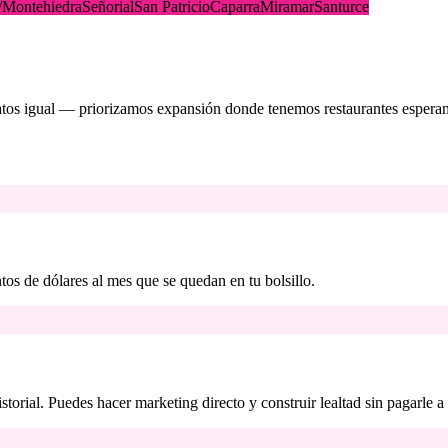
/Montehiedra
Señorial
San Patricio
Caparra
Miramar
Santurce
datos igual — priorizamos expansión donde tenemos restaurantes espera
os de dólares al mes que se quedan en tu bolsillo.
storial. Puedes hacer marketing directo y construir lealtad sin pagarle a