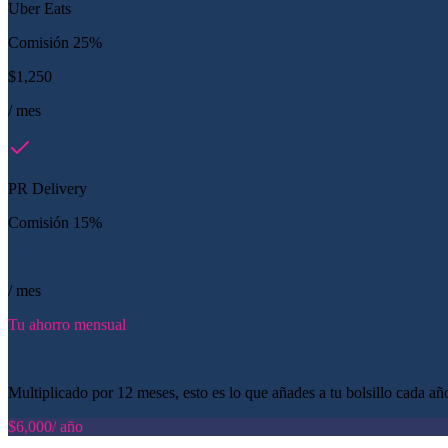
Uber Eats
Comisión 25%
$1,250
/ mes
PR Delivery
Comisión 15%
$750
/ mes
Tu ahorro mensual
$500
Multiplicado por 12 meses, esto es lo que añades a tu bolsillo cada añ
$6,000
/ año