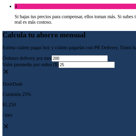
4
Si bajas tus precios para compensar, ellos toman más. Si subes t
real es más costoso.
Calcula tu ahorro mensual
Estima cuánto pagas hoy y cuánto pagarías con PR Delivery. Datos b
Órdenes delivery por mes
Valor promedio por orden
($)
DoorDash
Comisión 25%
$1,250
/ mes