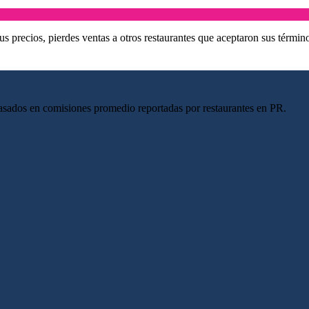
us precios, pierdes ventas a otros restaurantes que aceptaron sus términ
asados en comisiones promedio reportadas por restaurantes en PR.