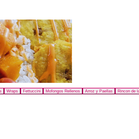
s
Wraps
Fettuccini
Mofongos Rellenos
Arroz y Paellas
Rincon de la