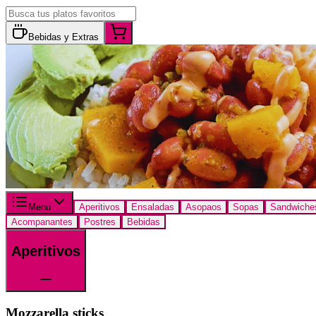
Bebidas y Extras
Menu
Aperitivos
Ensaladas
Asopaos
Sopas
Sandwiche
Acompanantes
Postres
Bebidas
Aperitivos
Mozzarella sticks