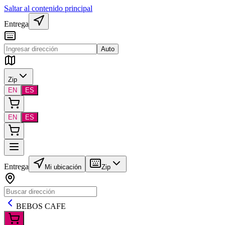
Saltar al contenido principal
Entrega
Auto
Zip
EN
ES
EN
ES
Entrega
Mi ubicación
Zip
BEBOS CAFE